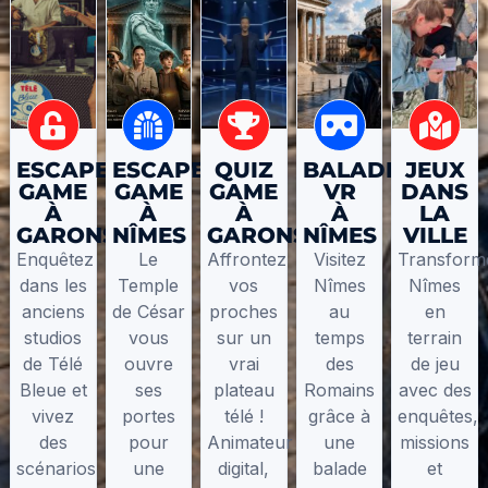
ESCAPE
ESCAPE
QUIZ
BALADE
JEUX
GAME
GAME
GAME
VR
DANS
À
À
À
À
LA
GARONS
NÎMES
GARONS
NÎMES
VILLE
Enquêtez
Le
Affrontez
Visitez
Transform
dans les
Temple
vos
Nîmes
Nîmes
anciens
de César
proches
au
en
studios
vous
sur un
temps
terrain
de Télé
ouvre
vrai
des
de jeu
Bleue et
ses
plateau
Romains
avec des
vivez
portes
télé !
grâce à
enquêtes,
des
pour
Animateur
une
missions
scénarios
une
digital,
balade
et