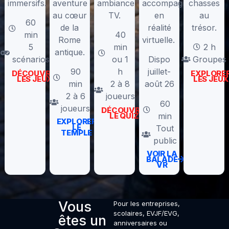
immersifs.
aventure
ambiance
accompagnée
chasses
au cœur
TV.
en
au
60
de la
réalité
trésor.
min
40
Rome
virtuelle.
5
min
2 h
antique.
scénarios
ou 1
Dispo
Groupes
90
h
juillet-
DÉCOUVRIR
EXPLORE
LES JEUX
LES JEUX
min
2 à 8
août 26
2 à 6
joueurs
60
joueurs
DÉCOUVRIR
min
LE QUIZ
EXPLORER
LE
Tout
TEMPLE
public
VOIR LA
BALADE
VR
Vous
Pour les entreprises,
scolaires, EVJF/EVG,
êtes un
anniversaires ou