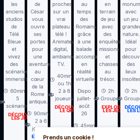
les
de
proches
au
en
monum
anciens
César
sur un
temps
terrain
avec
studios
vous
vrai
des
de jeu
un jeu
de
ouvre
plateau
Romains
avec
grande
Télé
ses
télé !
grâce
des
nature.
Bleue
portes
Animateur
à une
enquêtes,
Idéal
et
pour
digital,
balade
missions
pour
vivez
une
ambiance
accompagnée
et
découv
des
aventure
TV.
en
chasses
des
scénarios
au
réalité
au
lieux
40min
immersifs.
cœur
virtuelle.
trésor.
insolite
ou 1h
de la
60min
2 à 8
Dispo
2h
2h
Rome
5
joueurs
juillet-
Groupes
Group
antique.
scénarios
août
DÉCOUVRIR
EXPLORER
DÉCO
LE QUIZ
LES JEUX
LES 
90min
26
DÉCOUVRIR
LES JEUX
2 à 6
45min
joueurs
Tout
EXPLORER
Prends un cookie !
LE