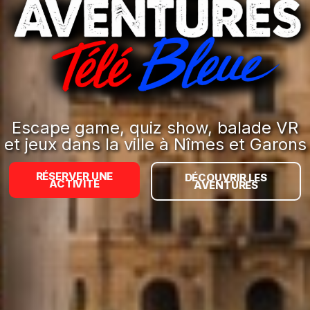
LES
AVENTURES
TÉLÉ
BLEUE
Escape game, quiz show, balade VR
et jeux dans la ville à Nîmes et Garons
RÉSERVER UNE
DÉCOUVRIR LES
ACTIVITÉ
AVENTURES