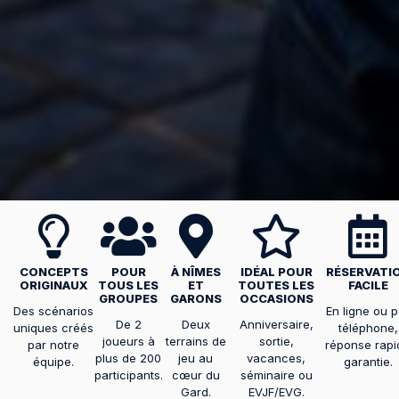
CONCEPTS
POUR
À NÎMES
IDÉAL POUR
RÉSERVATI
ORIGINAUX
TOUS LES
ET
TOUTES LES
FACILE
GROUPES
GARONS
OCCASIONS
Des scénarios
En ligne ou p
De 2
Deux
Anniversaire,
uniques créés
téléphone,
joueurs à
terrains de
sortie,
par notre
réponse rapi
plus de 200
jeu au
vacances,
équipe.
garantie.
participants.
cœur du
séminaire ou
Gard.
EVJF/EVG.