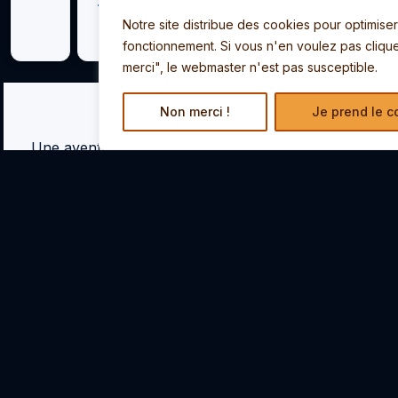
public
TEMPLE
VOIR LA
Notre site distribue des cookies pour optimise
BALADE
VR
fonctionnement. Si vous n'en voulez pas cliqu
merci", le webmaster n'est pas susceptible.
POUR QUI ?
Non merci !
Je prend le c
Une aventure pour chaque groupe, chaque occasion
ANNIVERSAIRE
EVJF/EVG
FAMILLES
ENTREPRISES
SCOLAIRES
COLL
Fétez
Défis,
Des
Team
Formules
Animati
autrement
rires et
activités
building,
adaptées
et