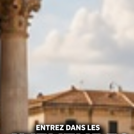
ENTREZ
DANS