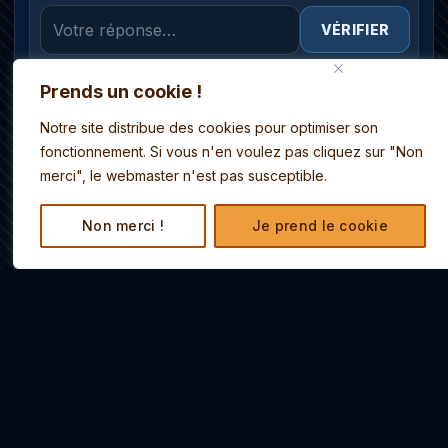
VÉRIFIER
Prends un cookie !
ELISABETH
Notre site distribue des cookies pour optimiser son
VÉRIFIER
fonctionnement. Si vous n'en voulez pas cliquez sur "Non
merci", le webmaster n'est pas susceptible.
THOMAS
Non merci !
Je prend le cookie
VÉRIFIER
WILLIAM
VÉRIFIER
CLÉ FINALE